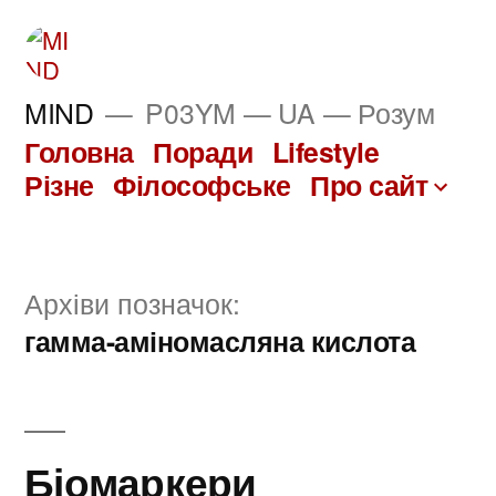
Перейти
до
вмісту
MIND
P03YM — UA — Розум
Головна
Поради
Lifestyle
Різне
Філософське
Про сайт
Архіви позначок:
гамма-аміномасляна кислота
Біомаркери