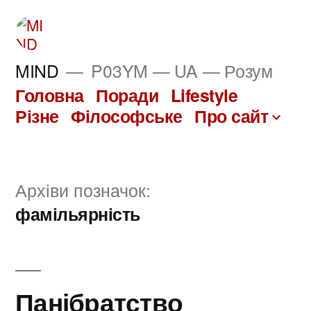
Перейти
до
вмісту
MIND
P03YM — UA — Розум
Головна
Поради
Lifestyle
Різне
Філософське
Про сайт
Архіви позначок:
фамільярність
Панібратство