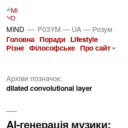
Перейти
до
вмісту
MIND
P03YM — UA — Розум
Головна
Поради
Lifestyle
Різне
Філософське
Про сайт
Архіви позначок:
dilated convolutional layer
AI-генерація музики: