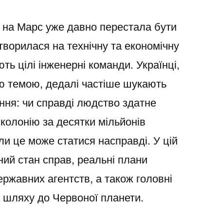
 на Марс уже давно перестала бути
творилася на технічну та економічну
ь цілі інженерні команди. Українці,
ою темою, дедалі частіше шукають
ання: чи справді людство здатне
колонію за десятки мільйонів
коли це може статися насправді. У цій
ний стан справ, реальні плани
ержавних агентств, а також головні
а шляху до Червоної планети.