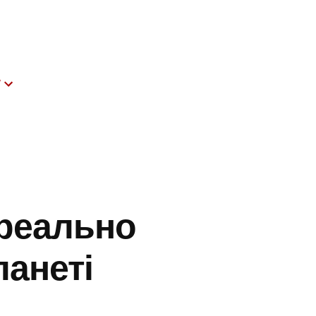
т
 реально
ланеті