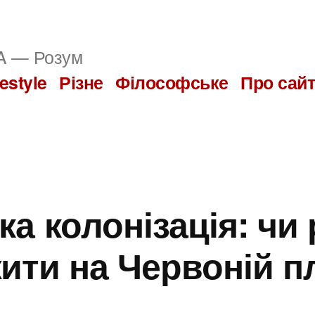
 — Розум
festyle
Різне
Філософське
Про сай
ка колонізація: чи
ити на Червоній п