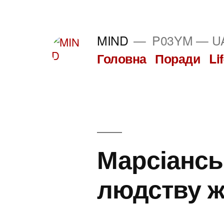
Перейти
до
MIND
P03YM — UA
вмісту
Головна
Поради
Li
Марсіансь
людству ж