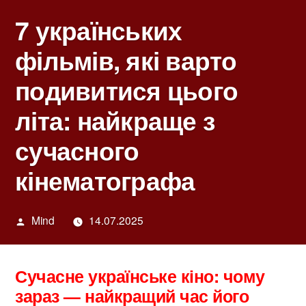
7 українських
фільмів, які варто
подивитися цього
літа: найкраще з
сучасного
кінематографа
Написано
Mind
14.07.2025
автором
Сучасне українське кіно: чому
зараз — найкращий час його