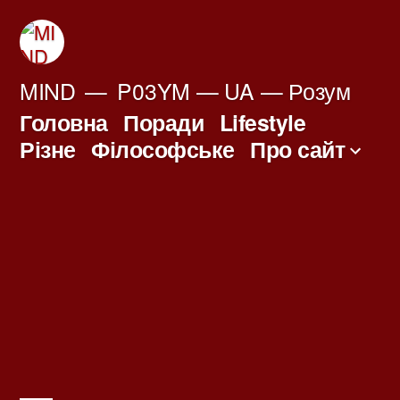
Перейти
до
вмісту
MIND
P03YM — UA — Розум
Головна
Поради
Lifestyle
Різне
Філософське
Про сайт