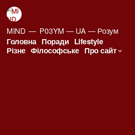
Перейти
до
вмісту
MIND
P03YM — UA — Розум
Головна
Поради
Lifestyle
Різне
Філософське
Про сайт