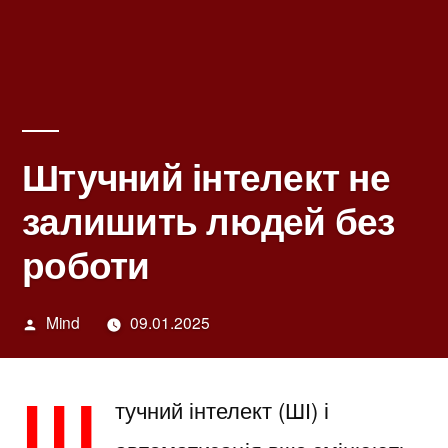
Штучний інтелект не
залишить людей без
роботи
Написано
Mind
09.01.2025
автором
Ш
тучний інтелект (ШІ) і