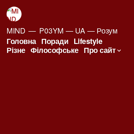
Перейти
до
вмісту
MIND
P03YM — UA — Розум
Головна
Поради
Lifestyle
Різне
Філософське
Про сайт