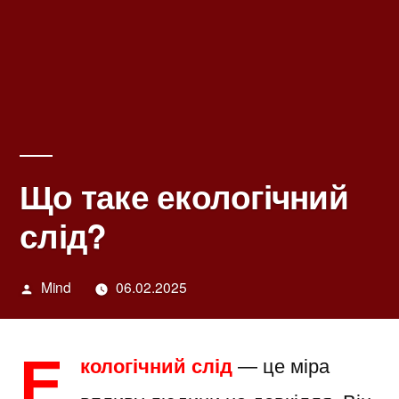
Що таке екологічний
слід?
Написано
Mind
06.02.2025
автором
Е
кологічний слід
— це міра