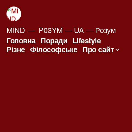
Перейти
до
вмісту
MIND
P03YM — UA — Розум
Головна
Поради
Lifestyle
Різне
Філософське
Про сайт